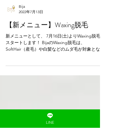
Bija
2022年7月13日
【新メニュー】Waxing脱毛
新メニューとして、 7月16日(土)よりWaxing脱毛が
スタートします！ BijaのWaxing脱毛は、
SoftHair（産毛）や白髪などのムダ毛が対象とな
り、 光脱毛で処理しきれなかったムダ毛を 徹底的
にケアさせていただきます。...
LINE